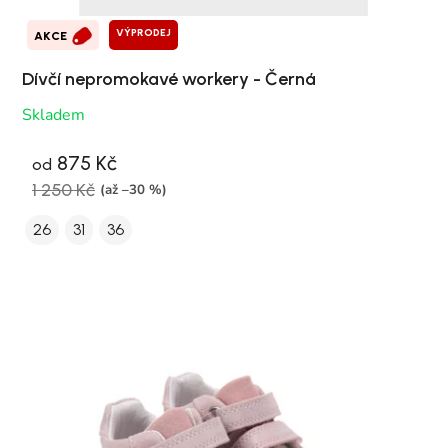
VÝPRODEJ
AKCE
Dívčí nepromokavé workery - Černá
Skladem
875 Kč
od
1 250 Kč
(až –30 %)
26
31
36