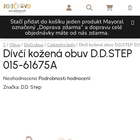
Přejít na obsah
Hledat
NÁKUPNÍ 
Stačí přidat do košíku jeden produkt Mayoral
označený „Doprava zdarma“ a dopravu celé
objednávky máte od nás zdarma.
Domů
/
/
/
/
Dívčí kožená obuv D.D.STEP 0
Obuv
Dívčí obuv
Celoroční boty
Dívčí kožená obuv D.D.STEP
015-61675A
Průměrné hodnocení produktu je 0,0 z 5 hvězdiček.
Neohodnoceno
Podrobnosti hodnocení
Značka:
D.D. Step