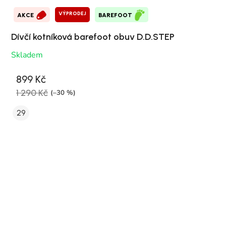
VÝPRODEJ
AKCE
BAREFOOT
Dívčí kotníková barefoot obuv D.D.STEP
Skladem
899 Kč
1 290 Kč
(–30 %)
29