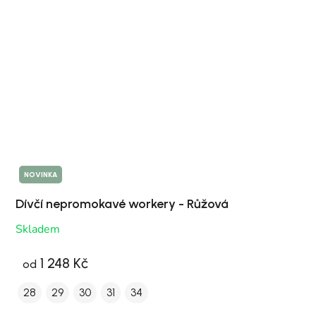
NOVINKA
Dívčí nepromokavé workery - Růžová
Skladem
1 248 Kč
od
28
29
30
31
34