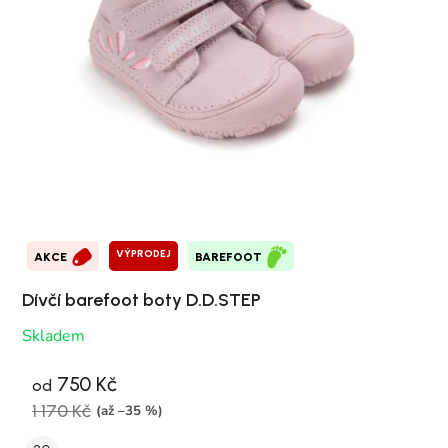
VÝPRODEJ
AKCE
BAREFOOT
Dívčí barefoot boty D.D.STEP
Skladem
750 Kč
od
1 170 Kč
(až –35 %)