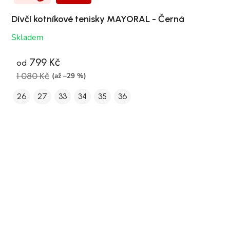
Dívčí kotníkové tenisky MAYORAL - Černá
Skladem
799 Kč
od
1 080 Kč
(až –29 %)
26
27
33
34
35
36