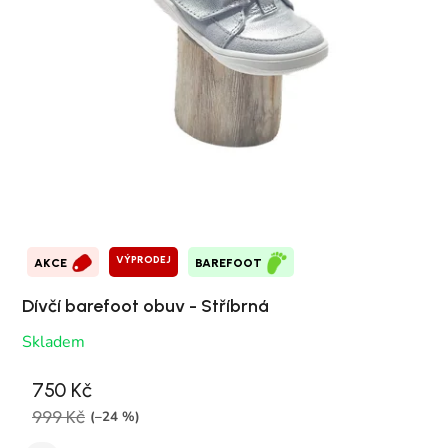
VÝPRODEJ
AKCE
BAREFOOT
Dívčí barefoot obuv - Stříbrná
Skladem
750 Kč
999 Kč
(–24 %)