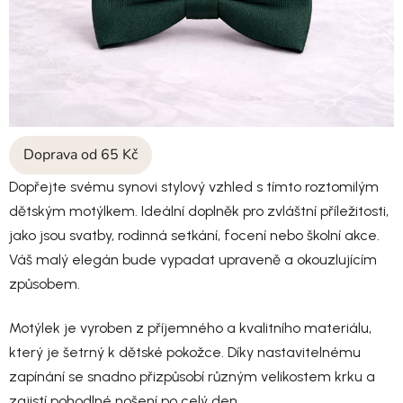
Doprava od 65 Kč
Dopřejte svému synovi stylový vzhled s tímto roztomilým
dětským motýlkem. Ideální doplněk pro zvláštní příležitosti,
jako jsou svatby, rodinná setkání, focení nebo školní akce.
Váš malý elegán bude vypadat upraveně a okouzlujícím
způsobem.
Motýlek je vyroben z příjemného a kvalitního materiálu,
který je šetrný k dětské pokožce. Díky nastavitelnému
zapínání se snadno přizpůsobí různým velikostem krku a
zajistí pohodlné nošení po celý den.