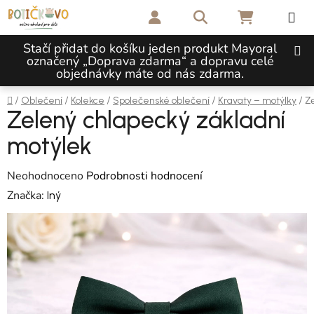
Přejít na obsah
Hledat
NÁKUPNÍ 
Stačí přidat do košíku jeden produkt Mayoral
označený „Doprava zdarma“ a dopravu celé
objednávky máte od nás zdarma.
Domů
/
/
/
/
/
Ze
Oblečení
Kolekce
Společenské oblečení
Kravaty – motýlky
Zelený chlapecký základní
motýlek
Průměrné hodnocení produktu je 0,0 z 5 hvězdiček.
Neohodnoceno
Podrobnosti hodnocení
Značka:
Iný