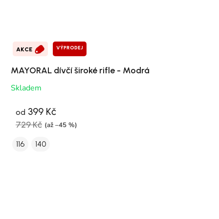
VÝPRODEJ
AKCE
MAYORAL dívčí široké rifle - Modrá
Skladem
399 Kč
od
729 Kč
(až –45 %)
116
140