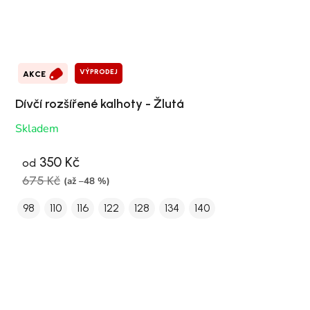
VÝPRODEJ
AKCE
Dívčí rozšířené kalhoty - Žlutá
Skladem
350 Kč
od
675 Kč
(až –48 %)
98
110
116
122
128
134
140