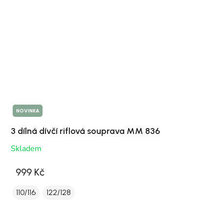
NOVINKA
3 dílná dívčí riflová souprava MM 836
Skladem
999 Kč
110/116
122/128