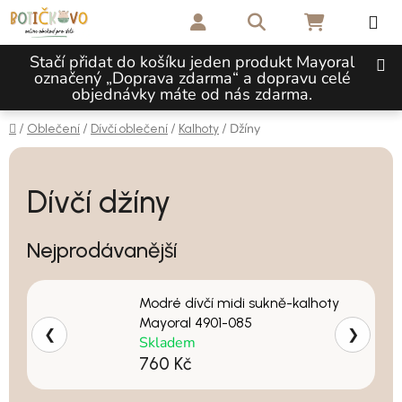
Přejít na obsah
Hledat
NÁKUPNÍ 
Stačí přidat do košíku jeden produkt Mayoral
označený „Doprava zdarma“ a dopravu celé
objednávky máte od nás zdarma.
Domů
/
/
/
/
Džíny
Oblečení
Dívčí oblečení
Kalhoty
Dívčí džíny
Nejprodávanější
Modré dívčí midi sukně-kalhoty
Mayoral 4901-085
❮
❯
Skladem
760 Kč