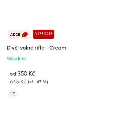
VÝPRODEJ
AKCE
Dívčí volné rifle - Cream
Skladem
350 Kč
od
645 Kč
(až –47 %)
110