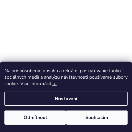
Na prispôsobenie obsahu a reklám, poskytovanie funkcií
sociálnych médií a analýzu návštevnosti používame súbory
cookie. Viac informácií
.
tu
VÝPRODEJ
AKCE
Nastavení
MAYORAL dívčí široké rifle - Černá
Skladem
Odmítnout
Souhlasím
Domů
Kategorie
Wishlist
Košík
399 Kč
od