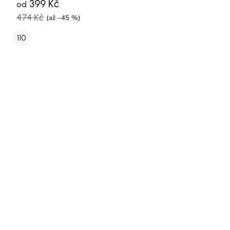
399 Kč
od
474 Kč
(až –45 %)
110