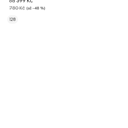
399 Kč
od
780 Kč
(až –48 %)
128