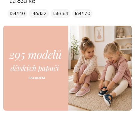
630 Kč
od
134/140
146/152
158/164
164/170