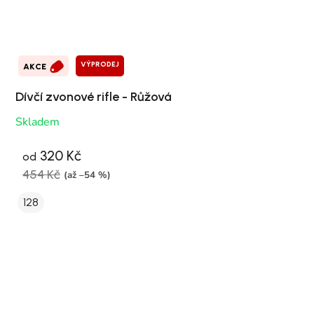
VÝPRODEJ
AKCE
Dívčí zvonové rifle - Růžová
Skladem
320 Kč
od
454 Kč
(až –54 %)
128