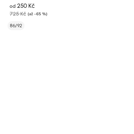
250 Kč
od
725 Kč
(až –65 %)
86/92