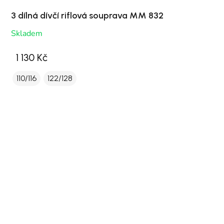
3 dílná dívčí riflová souprava MM 832
Skladem
1 130 Kč
110/116
122/128