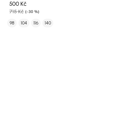
500 Kč
715 Kč
(–30 %)
98
104
116
140