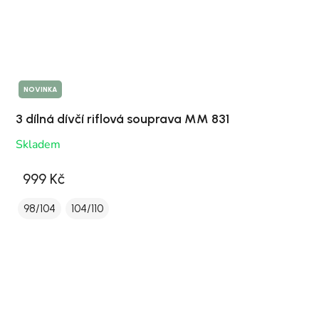
NOVINKA
3 dílná dívčí riflová souprava MM 831
Skladem
999 Kč
98/104
104/110