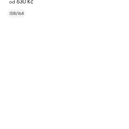
630 Kč
od
158/164